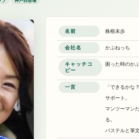
ラブ
神戸西会場
名前
株根未歩
会社名
かぶねっち
キャッチコ
困った時のか
ピー
一言
「できるかな
サポート。
マンツーマン
る。
パステルと筆