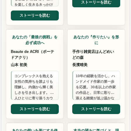
ストーリーを読む
他院との併用もOK…
を楽しく生きるきっかけ
になりますように。
ストーリーを読む
結婚相談
雑貨店
あなたの「最後の挑戦」を
あなたの『作りたい』を形
必ず成功へ
に
Beaute de ACRI（ボーテ
手作り雑貨店はんどめい
ドアクリ）
どの森
山本 初美
長濱晴美
コンプレックスを抱える
10年の経験を活かし、ハ
女性の気持ちを誰よりも
ンドメイド作家の第一歩
理解し、内側から輝く美
を応援。 30名以上の作家
しさを引き出します。 一
の作品と、日常に彩りを
人ひとりに寄り添うカウ
添える雑貨が並ぶ温かな
ンセリングで、あなただ
空間で、あなたの創作を
ストーリーを読む
ストーリーを読む
けの「変われる」を見つ
待っています。
けま…
ITサポート
アクセスバーズ
あなたの想いを形にする伴
本当の望みに気づくと、現