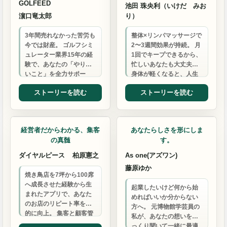
GOLFEED
池田 珠央利（いけだ みお
濵口竜太郎
り）
3年間売れなかった苦労も
整体×リンパマッサージで
今では財産。 ゴルフシミ
2〜3週間効果が持続。 月
ュレーター業界15年の経
1回でキープできるから、
験で、あなたの「やりた
忙しいあなたも大丈夫。
いこと」を全力サポー
身体が軽くなると、人生
ト。 一緒にゴルフ業界を
が変わります。
ストーリーを読む
ストーリーを読む
盛り上げましょう！
アプリ制作
ウェブ制作
経営者だからわかる、集客
あなたらしさを形にしま
の真髄
す。
ダイヤルピース
柏原憲之
As one(アズワン)
藤原ゆか
焼き鳥店を7坪から100席
へ成長させた経験から生
起業したいけど何から始
まれたアプリで、あなた
めればいいか分からない
のお店のリピート率を劇
方へ。 元博物館学芸員の
的に向上。 集客と顧客管
私が、あなたの想いをじ
理のお悩みを解決しま
っくり聞いて一緒に最適