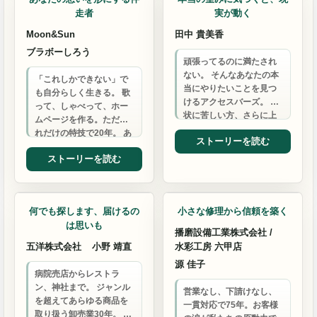
走者
実が動く
Moon&Sun
田中 貴美香
ブラボーしろう
頑張ってるのに満たされ
ない。 そんなあなたの本
「これしかできない」で
当にやりたいことを見つ
も自分らしく生きる。 歌
けるアクセスバーズ。 現
って、しゃべって、ホー
状に苦しい方、さらに上
ムページを作る。ただそ
に行きたい方に選ばれて
れだけの特技で20年。 あ
ストーリーを読む
います。
なたの人生も、もっと自
ストーリーを読む
由になれる。
マーケティング支援
リフォーム
何でも探します、届けるの
小さな修理から信頼を築く
は思いも
播磨設備工業株式会社 /
五洋株式会社
小野 靖直
水彩工房 六甲店
源 佳子
病院売店からレストラ
ン、神社まで。 ジャンル
営業なし、下請けなし、
を超えてあらゆる商品を
一貫対応で75年。お客様
取り扱う卸売業30年。 お