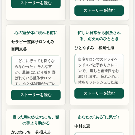
ストーリーを読む
す。
な答えを見つけます。
ストーリーを読む
整体・マッサージ
整体・マッサージ
心の癖が体に現れる前に
忙しい日常から解放され
る、別次元のひととき
セラピー整体サロンえみ
ひとやすみ
松尾七海
富岡恵美
自宅サロンでのドライヘ
「どこに行っても良くな
ッドスパと手作りクレヨ
らなかった」 そんな方
ンで、 癒しと創造性をお
が、最後にたどり着き 喜
届けします。 疲れた心と
ばれている整体サロンで
体をリフレッシュした先
す。 心と体は繋がってい
にある、 新しい楽しさを
ます。 癌を乗り越えた経
ストーリーを読む
一緒に見つけましょう。
ストーリーを読む
験から生まれた、 エネ…
ITサポート
困った時のかぶねっち、猫
あなたの"ある"に気づく
の手より助かる
中村友恵
かぶねっち
株根未歩