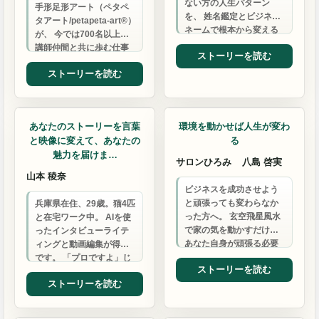
ない方の人生パターン
手形足形アート（ペタペ
を、 姓名鑑定とビジネス
タアート/petapeta-art®）
ネームで根本から変える
が、 今では700名以上の
専門家。 自身も2億円負債
講師仲間と共に歩む仕事
ストーリーを読む
と職場いじめを乗り越え
に。petapeta-art®…
た…
ストーリーを読む
動画編集
風水鑑定
あなたのストーリーを言葉
環境を動かせば人生が変わ
と映像に変えて、あなたの
る
魅力を届けま…
サロンひろみ
八島 啓実
山本 稜奈
ビジネスを成功させよう
と頑張っても変わらなか
兵庫県在住、29歳。猫4匹
った方へ。 玄空飛星風水
と在宅ワーク中。 AIを使
で家の気を動かすだけ。
ったインタビューライテ
あなた自身が頑張る必要
ィングと動画編集が得意
はなく、自動的に財運の
です。 「プロですよ」じ
ストーリーを読む
巡りが良くなります。
ゃなくて、一緒に成長し
ストーリーを読む
ていける関係が大好…
住宅デザイン
ジュエリー