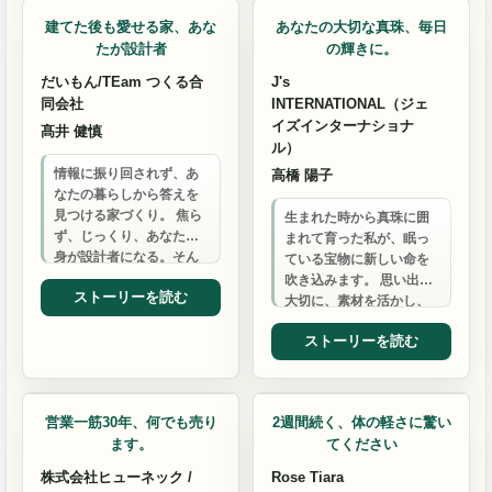
建てた後も愛せる家、あな
あなたの大切な真珠、毎日
たが設計者
の輝きに。
だいもん/TEam つくる合
J's
同会社
INTERNATIONAL（ジェ
イズインターナショナ
髙井 健慎
ル）
情報に振り回されず、あ
高橋 陽子
なたの暮らしから答えを
見つける家づくり。 焦ら
生まれた時から真珠に囲
ず、じっくり、あなた自
まれて育った私が、眠っ
身が設計者になる。そん
ている宝物に新しい命を
な新しい選択肢を提案し
吹き込みます。 思い出を
ストーリーを読む
ます。
大切に、素材を活かし、
あなたらしいジュエリー
ストーリーを読む
へ。 本物の満足感を、毎
日…
ゴルフシミュレター
整体・マッサージ
営業一筋30年、何でも売り
2週間続く、体の軽さに驚い
ます。
てください
株式会社ヒューネック /
Rose Tiara