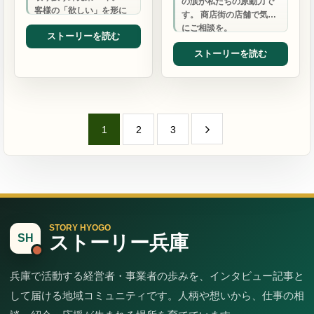
の涙が私たちの原動力で
客様の「欲しい」を形に
す。 商店街の店舗で気軽
する柔軟さと行動力で、
にご相談を。
ストーリーを読む
あなたの「困った」に寄
り…
ストーリーを読む
1
2
3
STORY HYOGO
ストーリー兵庫
SH
兵庫で活動する経営者・事業者の歩みを、インタビュー記事と
して届ける地域コミュニティです。人柄や想いから、仕事の相