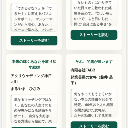
「ないもの」ばかり見て
いた日々から救われた経
「できるかな？」を「で
験を込めて。 忙しい毎日
きた！」に変えるパソコ
の中で、ふと目にした瞬
ンサポート。 マンツーマ
間に"自分にある幸せ"を
ンだから安心、あなたの
思い出せる。 そんな似顔
ペースで学べる。 パステ
ストーリーを読む
絵を、丁寧に一緒に作
ルと筆文字の温もりもお
ストーリーを読む
り…
届けします。
結婚相談
コーチ
本来の輝くあなたを取り戻
それ、問題が違います
す結婚
有限会社FABB
アクリウェディング神戸
起業長屋の女将（藤井 晶
元町
子）
まるやま ひさみ
何をやってもうまくいか
ない本当の理由を30分で
単なるマッチングではな
特定。 60年以上人の相談
く、あなたの人生そのも
を聞き続けた女将が、あ
のが豊かになる結婚をサ
なたの勘違いしてる問題
ポート。 自分を大好きに
を見抜き、解決の糸口を
なる方法から始めて、未
ストーリーを読む
示し、必要ならば最適
来に行くほど笑顔になる