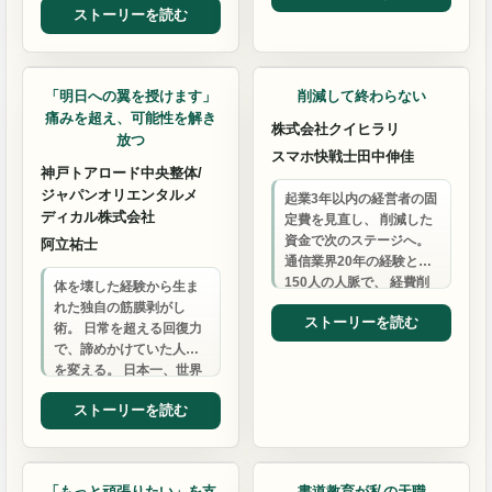
ストーリーを読む
な…
本当の幸せを一緒に見つ
けま…
整体・マッサージ
ビジネスサポート
「明日への翼を授けます」
削減して終わらない
痛みを超え、可能性を解き
株式会社クイヒラリ
放つ
スマホ快戦士田中伸佳
神戸トアロード中央整体/
ジャパンオリエンタルメ
起業3年以内の経営者の固
ディカル株式会社
定費を見直し、 削減した
資金で次のステージへ。
阿立祐士
通信業界20年の経験と月
150人の人脈で、 経費削
体を壊した経験から生ま
減を超えた経営課題まで
れた独自の筋膜剥がし
ストーリーを読む
解決します。
術。 日常を超える回復力
で、諦めかけていた人生
を変える。 日本一、世界
一の実績が証明する技
ストーリーを読む
術。
整体・マッサージ
習い事
「もっと頑張りたい」を支
書道教育が私の天職