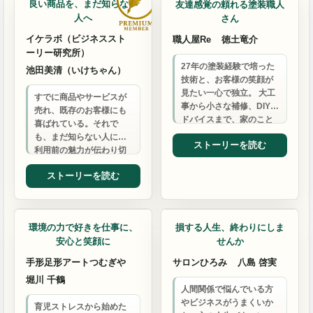
良い商品を、まだ知らない
友達感覚の頼れる塗装職人
人へ
さん
イケラボ（ビジネススト
職人屋Re
徳土竜介
ーリー研究所）
27年の塗装経験で培った
池田美清（いけちゃん）
技術と、お客様の笑顔が
見たい一心で独立。 大工
すでに商品やサービスが
事から小さな補修、DIYア
売れ、既存のお客様にも
ドバイスまで、家のこと
喜ばれている。それで
なら何でも気軽にご相談
も、まだ知らない人には
ストーリーを読む
ください。 無料診断…
利用前の魅力が伝わり切
っていない。そんな経営
ストーリーを読む
者の発信をAIで軽くし、
ホーム…
コミュニティ・交流会
姓名鑑定
環境の力で好きを仕事に、
損する人生、終わりにしま
安心と笑顔に
せんか
手形足形アートつむぎや
サロンひろみ
八島 啓実
堀川 千鶴
人間関係で悩んでいる方
やビジネスがうまくいか
育児ストレスから始めた