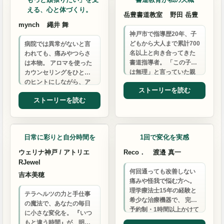
える、心と体づくり。
岳豊書道教室
野田 岳豊
mynch
繩井 舞
神戸市で指導歴20年、子
どもから大人まで累計700
病院では異常がないと言
名以上と向き合ってきた
われても、痛みやつらさ
書道指導者。 「この子に
は本物。 アロマを使った
は無理」と言っていた親
カウンセリングをひとつ
御さんも数ヶ月で「こん
のヒントにしながら、ア
ストーリーを読む
なに変わるなんて」と…
ロマ×スポーツ整体で、今
ストーリーを読む
のあなたに必要な整え方
や…
日用雑貨
整体・マッサージ
日常に彩りと自分時間を
1回で変化を実感
ウェリナ神戸 / アトリエ
Reco．
渡邉 真一
RJewel
何回通っても改善しない
吉本美穂
痛みや怪我で悩む方へ。
理学療法士15年の経験と
テラヘルツの力と手仕事
希少な治療機器で、 完全
の魔法で、あなたの毎日
予約制・1時間以上かけて
に小さな変化を。 『いつ
根本改善を目指します。
もと違う時間』が、明日