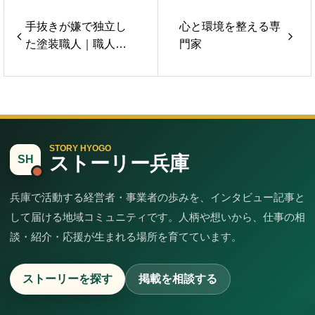
手抜きが嫌で独立し
心と環境を整える専
た塗装職人｜職人屋
門家
Re
STORY HYOGO
ストーリー兵庫
SH
兵庫で活動する経営者・事業者の歩みを、インタビュー記事と
して届ける地域コミュニティです。人柄や想いから、仕事の相
談・紹介・応援が生まれる場所を育てています。
ストーリーを探す
掲載を相談する