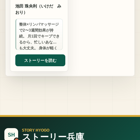
池田 珠央利（いけだ み
おり）
整体×リンパマッサージ
で2〜3週間効果が持
続。 月1回でキープでき
るから、忙しいあなた
も大丈夫。 身体が軽く
なると、人生が変わり
ます。
ストーリーを読む
STORY HYOGO
ストーリー兵庫
SH