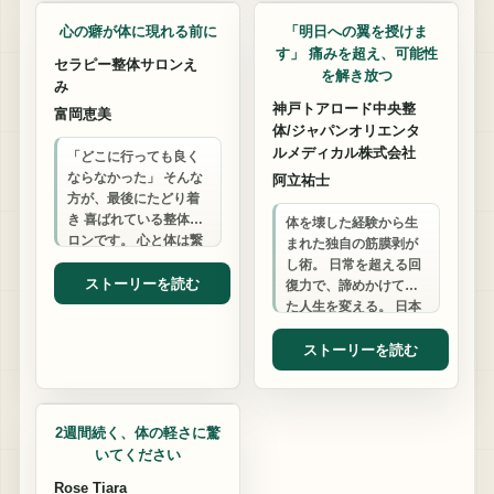
心の癖が体に現れる前に
「明日への翼を授けま
す」 痛みを超え、可能性
セラピー整体サロンえ
を解き放つ
み
神戸トアロード中央整
富岡恵美
体/ジャパンオリエンタ
ルメディカル株式会社
「どこに行っても良く
ならなかった」 そんな
阿立祐士
方が、最後にたどり着
き 喜ばれている整体サ
体を壊した経験から生
ロンです。 心と体は繋
まれた独自の筋膜剥が
がっています。 癌を乗
し術。 日常を超える回
り越えた経験から生ま
ストーリーを読む
復力で、諦めかけてい
れた、 エネ…
た人生を変える。 日本
一、世界一の実績が証
明する技術。
ストーリーを読む
整体・マッサージ
2週間続く、体の軽さに驚
いてください
Rose Tiara