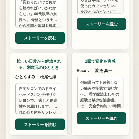
らさは本物。 アロマを
「変わりたいけど何か
使ったカウンセリング
ら始めればいいかわか
をひとつのヒントにし
らない」40代以降の女
ながら、アロマ×スポー
性へ。 骨格という土台
ツ整体で、今のあなた
ストーリーを読む
から不調と体型を根本
に必要な整え方や…
改善し、 年齢に負けな
い健康美を一緒に取り
ストーリーを読む
戻します。
整体・マッサージ
整体・マッサージ
忙しい日常から解放され
1回で変化を実感
る、別次元のひととき
Reco．
渡邉 真一
ひとやすみ
松尾七海
何回通っても改善しな
い痛みや怪我で悩む方
自宅サロンでのドライ
へ。 理学療法士15年の
ヘッドスパと手作りク
経験と希少な治療機器
レヨンで、 癒しと創造
で、 完全予約制・1時間
性をお届けします。 疲
以上かけて根本改善を
れた心と体をリフレッ
目指します。 他院との
ストーリーを読む
シュした先にある、 新
併用もOK…
しい楽しさを一緒に見
ストーリーを読む
つけましょう。
整体・マッサージ
整体・マッサージ