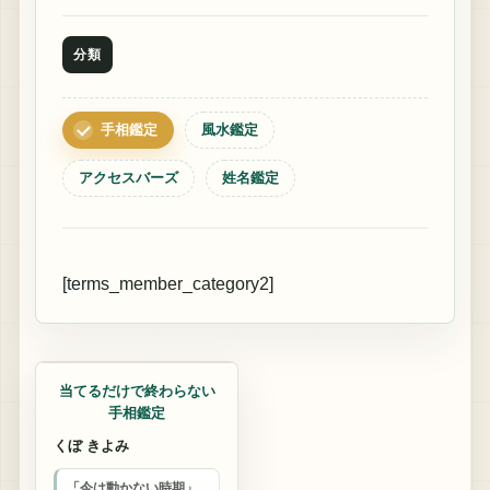
分類
手相鑑定
風水鑑定
アクセスバーズ
姓名鑑定
[terms_member_category2]
手相鑑定
当てるだけで終わらない
手相鑑定
くぼ きよみ
「今は動かない時期」