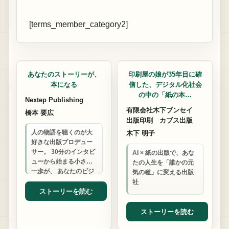
[terms_member_category2]
出版プロデューサー
出版プロデューサー
あなたのストーリーが、
印刷屋の娘が35年目に確
本になる
信した、デジタル化社会
の中の「紙の本…
Nextep Publishing
有限会社木下ブンセイ
橋本 要広
出版印刷 カブス出版
人の物語を聴くのが大
木下 明子
好きな出版プロデュー
サー。 30分のインタビ
AI × 紙の出版で、あな
ューから始まる小さな
たの人生を「誰かの元
一歩が、 あなたのビジ
気の種」に変える出版
ネスを変える本の誕生
社
につながります。
ストーリーを読む
ストーリーを読む