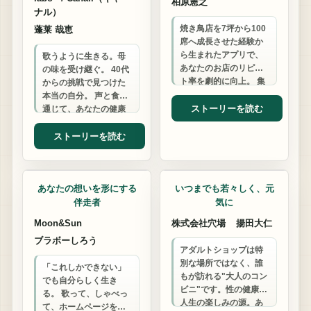
柏原憲之
ナル）
焼き鳥店を7坪から100
蓬莱 哉恵
席へ成長させた経験か
ら生まれたアプリで、
歌うように生きる。母
あなたのお店のリピー
の味を受け継ぐ。 40代
ト率を劇的に向上。 集
からの挑戦で見つけた
客と顧客管理のお悩み
本当の自分。 声と食を
を解決します。
ストーリーを読む
通じて、あなたの健康
と美容、そして心の若
さを一緒に育みましょ
ストーリーを読む
う。
ITサポート
アダルトグッズ
あなたの想いを形にする
いつまでも若々しく、元
伴走者
気に
Moon&Sun
株式会社穴場
揚田大仁
ブラボーしろう
アダルトショップは特
別な場所ではなく、誰
「これしかできない」
もが訪れる"大人のコン
でも自分らしく生き
ビニ"です。性の健康は
る。 歌って、しゃべっ
人生の楽しみの源。あ
て、ホームページを作