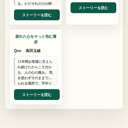
なたの元気と笑顔をサ
る。ただそれだけの特
ポートします。
ストーリーを読む
技で20年。 あなたの人
生も、もっと自由にな
ストーリーを読む
れる。
スナック
疲れた心をそっと包む場
所
Qoo
高田玉緒
31年間お客様に支えら
れ続けたからこそ分か
る、人の心の痛み。 気
を使わずそのままでい
られる場所で、手作り
料理と温かい時間をお
過ごしください。 あな
ストーリーを読む
たの話、聞かせ…