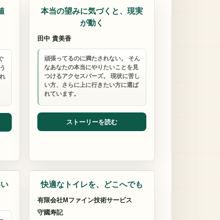
値
本当の望みに気づくと、現実
が動く
田中 貴美香
頑張ってるのに満たされない。 そん
ぐ
なあなたの本当にやりたいことを見
う
つけるアクセスバーズ。 現状に苦し
れ
い方、さらに上に行きたい方に選ば
れています。
ストーリーを読む
建設会社
いい
快適なトイレを、どこへでも
有限会社Mファイン技術サービス
守國寿記