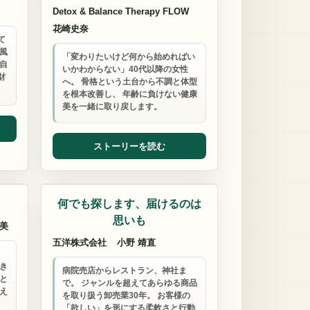
Detox & Balance Therapy FLOW
花崎史奈
て
風
「変わりたいけど何から始めればい
自
いかわからない」40代以降の女性
財
へ。 骨格という土台から不調と体型
を根本改善し、 年齢に負けない健康
美を一緒に取り戻します。
ストーリーを読む
マーケティング支援
に
何でも探します、届けるのは
思いも
美
五洋株式会社
小野 靖直
き
病院売店からレストラン、神社ま
と
で。 ジャンルを超えてあらゆる商品
え
を取り扱う卸売業30年。 お客様の
「欲しい」を形にする柔軟さと行動