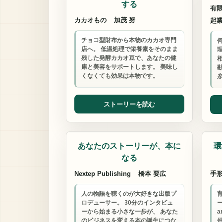
する
有限
カカオもの
加茂 努
起
チョコ型財布から本物のカカオ専門
店へ。 低温処理で栄養素をそのまま
残した発酵カカオ豆で、あなたの健
康と美容をサポートします。 美味し
くなくても効果は本物です。
ストーリーを読む
出版プロデューサー
コミ
あなたのストーリーが、本に
環
なる
Nextep Publishing
橋本 要広
手
人の物語を聴くのが大好きな出版プ
ロデューサー。 30分のインタビュ
ー
ーから始まる小さな一歩が、 あなた
a
のビジネスを変える本の誕生につな
仲