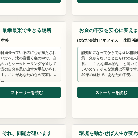
ンセリング
税理士事務所
最幸最楽で生きる場所
お金の不安を安心に変え
河孝美
はなだ会計FPオフィス
花田 裕
毎日頑張っているのに心が満たされ
認知症になってからでは遅い相続
ない方へ。滝の音響く森の中で、自
策、分からないことだらけの法人
然の力とシータヒーリングを通して
営。 「こんな基本的なこと聞いて
本当の自分を思い出すお手伝いをし
いいの？」そんな遠慮は不要です
ます。ここがあなたの心の実家に
30年の経験で、あなたの不安…
な…
ストーリーを読む
ストーリーを読む
ーチ
風水鑑定
それ、問題が違います
環境を動かせば人生が変