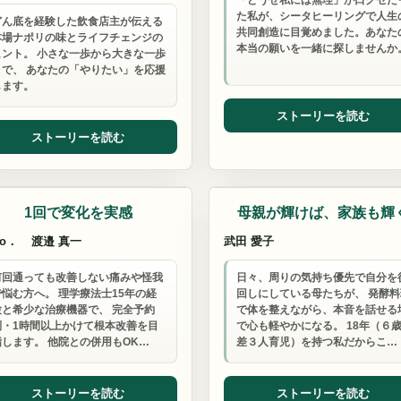
「どうせ私には無理」が口グセだ
た私が、シータヒーリングで人生
どん底を経験した飲食店主が伝える
共同創造に目覚めました。あなた
本場ナポリの味とライフチェンジの
本当の願いを一緒に探しませんか
ヒント。 小さな一歩から大きな一歩
まで、 あなたの「やりたい」を応援
します。
ストーリーを読む
ストーリーを読む
・マッサージ
習い事
1回で変化を実感
母親が輝けば、家族も輝
co．
渡邉 真一
武田 愛子
何回通っても改善しない痛みや怪我
日々、周りの気持ち優先で自分を
で悩む方へ。 理学療法士15年の経
回しにしている母たちが、 発酵料
験と希少な治療機器で、 完全予約
で体を整えながら、本音を話せる
制・1時間以上かけて根本改善を目
で心も軽やかになる。 18年（６
指します。 他院との併用もOK…
差３人育児）を持つ私だからこ…
ストーリーを読む
ストーリーを読む