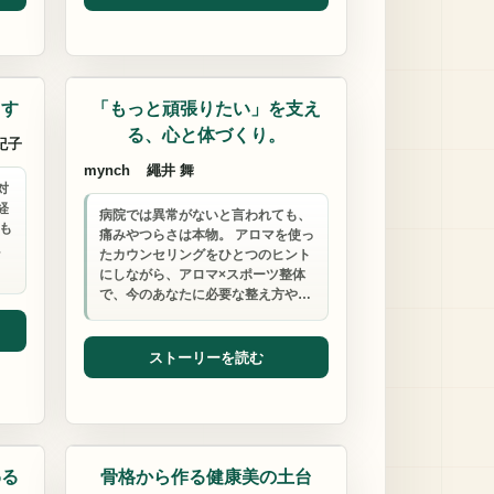
整体・マッサージ
ます
「もっと頑張りたい」を支え
る、心と体づくり。
紀子
mynch
繩井 舞
対
経
病院では異常がないと言われても、
も
痛みやつらさは本物。 アロマを使っ
。
たカウンセリングをひとつのヒント
にしながら、アロマ×スポーツ整体
で、今のあなたに必要な整え方や…
ストーリーを読む
整体・マッサージ
わる
骨格から作る健康美の土台