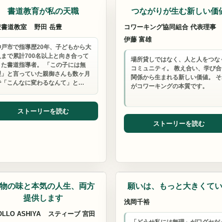
書道教育が私の天職
つながりが生む新しい価
豊書道教室
野田 岳豊
コワーキング協同組合 代表理事
伊藤 富雄
神戸市で指導歴20年、子どもから大
人まで累計700名以上と向き合って
場所貸しではなく、人と人をつな
きた書道指導者。 「この子には無
コミュニティ。 教え合い、学び合
理」と言っていた親御さんも数ヶ月
関係から生まれる新しい価値。 そ
で「こんなに変わるなんて」と…
がコワーキングの本質です。
ストーリーを読む
ストーリーを読む
ーチ
物の味と本気の人生、両方
願いは、もっと大きくて
提供します
浅岡千裕
OLLO ASHIYA
スティーブ 宮田