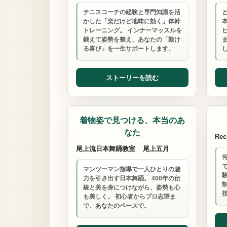
テニスコーチの経験と専門知識を活
かした「楽だけど地味に効く」体幹
トレーニング。 インナーマッスルを
鍛えて姿勢を整え、あなたの「動け
る喜び」を一生サポートします。
ストーリーを読む
日本舞踊教室
整体
着物姿で見つける、本当のあ
なた
Re
尾上流日本舞踊教室
尾上五月
マンツーマン指導で一人ひとりの魅
力を引き出す日本舞踊。 400年の伝
統と美を身につけながら、姿勢も心
も美しく。 初心者からプロ志望ま
で、あなたのペースで。