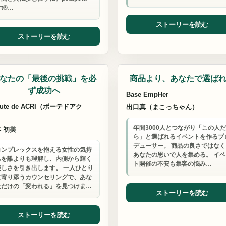
rt®…
ストーリーを読む
ストーリーを読む
婚相談
イベント関係
なたの「最後の挑戦」を必
商品より、あなたで選ば
ず成功へ
Base EmpHer
aute de ACRI（ボーテドアク
出口真（まこっちゃん）
）
年間3000人とつながり「この人
 初美
ら」と選ばれるイベントを作るプ
デューサー。 商品の良さではなく
コンプレックスを抱える女性の気持
あなたの思いで人を集める。 イベ
ちを誰よりも理解し、内側から輝く
ト開催の不安も集客の悩み…
美しさを引き出します。 一人ひとり
に寄り添うカウンセリングで、あな
ただけの「変われる」を見つけま…
ストーリーを読む
ストーリーを読む