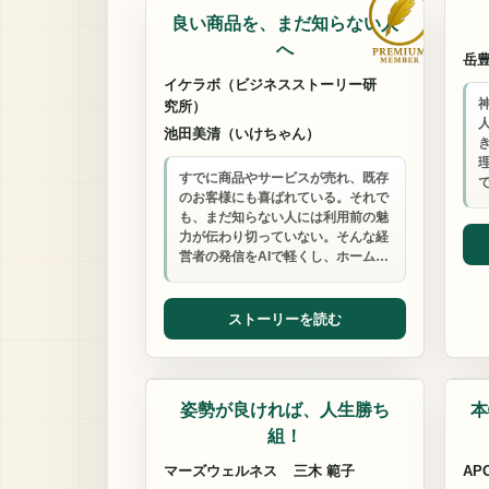
良い商品を、まだ知らない人
へ
岳
イケラボ（ビジネスストーリー研
究所）
池田美清（いけちゃん）
すでに商品やサービスが売れ、既存
のお客様にも喜ばれている。それで
も、まだ知らない人には利用前の魅
力が伝わり切っていない。そんな経
営者の発信をAIで軽くし、ホーム…
ストーリーを読む
トレーニング
コ
姿勢が良ければ、人生勝ち
本
組！
マーズウェルネス
三木 範子
AP