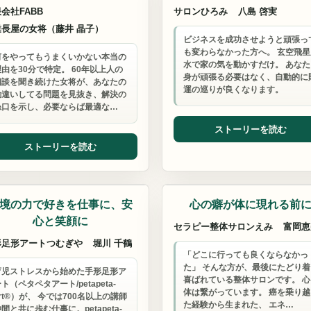
会社FABB
サロンひろみ
八島 啓実
業長屋の女将（藤井 晶子）
ビジネスを成功させようと頑張っ
も変わらなかった方へ。 玄空飛星
何をやってもうまくいかない本当の
水で家の気を動かすだけ。 あなた
理由を30分で特定。 60年以上人の
身が頑張る必要はなく、自動的に
相談を聞き続けた女将が、あなたの
運の巡りが良くなります。
勘違いしてる問題を見抜き、解決の
糸口を示し、必要ならば最適な…
ストーリーを読む
ストーリーを読む
ュニティ・交流会
整体・マッサージ
境の力で好きを仕事に、安
心の癖が体に現れる前
心と笑顔に
セラピー整体サロンえみ
富岡恵
形足形アートつむぎや
堀川 千鶴
「どこに行っても良くならなかっ
た」 そんな方が、最後にたどり着
育児ストレスから始めた手形足形ア
喜ばれている整体サロンです。 心
ト（ペタペタアート/petapeta-
体は繋がっています。 癌を乗り越
rt®）が、 今では700名以上の講師
た経験から生まれた、 エネ…
間と共に歩む仕事に。petapeta-