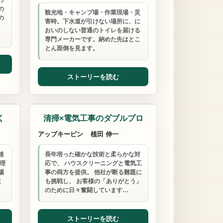
っ
の
観光地・キャンプ場・作業現場・災
の
害時。下水道が引けない場所に、に
。
おいのしない普通のトイレを届ける
専門メーカーです。納めた先はとこ
とん面倒を見ます。
ストーリーを読む
ハウスクリーニング
く
清掃×電気工事のダブルプロ
アップキーピン
植田 伸一
後
長年培った確かな技術と柔らかな対
理
応で、 ハウスクリーニングと電気工
場
事の両方を提供。 他社が断る難題に
歳
も挑戦し、 お客様の「ありがとう」
のために日々奮闘しています…
ストーリーを読む