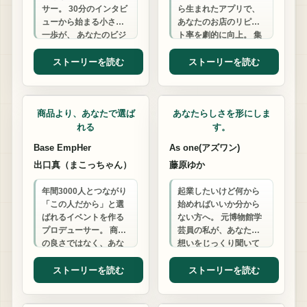
サー。 30分のインタビ
ら生まれたアプリで、
ューから始まる小さな
あなたのお店のリピー
一歩が、 あなたのビジ
ト率を劇的に向上。 集
ネスを変える本の誕生
客と顧客管理のお悩み
につながります。
を解決します。
ストーリーを読む
ストーリーを読む
イベント関係
ウェブ制作
商品より、あなたで選ば
あなたらしさを形にしま
れる
す。
Base EmpHer
As one(アズワン)
出口真（まこっちゃん）
藤原ゆか
年間3000人とつながり
起業したいけど何から
「この人だから」と選
始めればいいか分から
ばれるイベントを作る
ない方へ。 元博物館学
プロデューサー。 商品
芸員の私が、あなたの
の良さではなく、あな
想いをじっくり聞いて
たの思いで人を集め
一緒に最適な答えを見
る。 イベント開催の不
つけます。
ストーリーを読む
ストーリーを読む
安も集客の悩み…
デザイン
小売・サービス