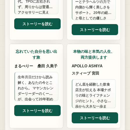
代。 TPOに左右され
ーとテラヘルツの力で
ず、周りからは普通の
内側から輝く美しさを
アクセサリーに見え
サポート。 20年の経験
て、本人だけが推しと
と母としての優しさ
つながる喜びを感じら
ストーリーを読む
で、あなたの「もう遅
れる一点ものを作っ
い」を「まだ間に合
ストーリーを読む
て…
う」に変えます。
カウンセリング
コーチ
忘れていた自分を思い出
本物の味と本気の人生、
す旅
両方提供します
まるべりー
桑田 久美子
APOLLO ASHIYA
スティーブ 宮田
生年月日だけから読み
解く、あなたの今とこ
どん底を経験した飲食
れから。 マヤンカレン
店主が伝える 本場ナポ
ダーリーダーのくーこ
リの味とライフチェン
が、出会って20年初め
ジのヒント。 小さな一
てから15年の経験で宇
歩から大きな一歩ま
宙のリズムを通して人
ストーリーを読む
で、 あなたの「やりた
生の数式を解き…
い」を応援します。
ストーリーを読む
鞄店
トレーニング