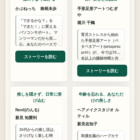
かぶねっち
株根未歩
手形足形アートつむぎ
や
「できるかな？」を
堀川 千鶴
「できた！」に変える
パソコンサポート。 マ
育児ストレスから始め
ンツーマンだから安
た手形足形アート（ペ
心、あなたのペースで
タペタアート/petapeta-
学べる。 パステルと筆
art®）が、 今では700
文字の温もりもお届け
ストーリーを読む
名以上の講師仲間と共
します。
に歩む仕事に。
petapeta-art®…
ストーリーを読む
アクセサリー
雑貨店
推しを隠さず、日常に溶
年齢を忘れる、あなただ
け込む
けの美しさ
Nonl(のんる)
ヘアメイクスタジオ ル
ティル
新見 知愛利
新見佐知子
30代からの推し活は、
さりげなく楽しむ時
和漢生薬のハーブカラ