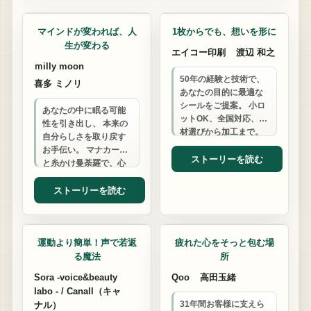
カウンセリング
シール印刷
マインドが変われば、人
1枚からでも、想いを形に
生が変わる
エイコー印刷
渡辺 和之
ｍilly moon
50年の経験と技術で、
喜多 ミノリ
あなたの目的に最適な
シールをご提案。 小ロ
あなたの中に眠る可能
ットOK、全国対応、素
性を引き出し、 本来の
材選びから加工まで。
自分らしさを取り戻す
気軽な一枚から、ビジ
お手伝い。 マナカード
ネスの可能性を広げま
ストーリーを読む
と糸かけ曼荼羅で、心
せんか？
の迷いを解き放ち、 最
高の人生へと導きま
ストーリーを読む
す。
カフェ
スナック
運動より簡単！声で若返
疲れた心をそっと包む場
る魔法
所
Sora -voice&beauty
Qoo
高田玉緒
labo - / Canall（キャ
31年間お客様に支えら
ナル）