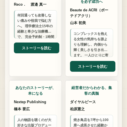
を必ず成功へ
Reco．
渡邉 真一
Beaute de ACRI（ボー
何回通っても改善しな
テドアクリ）
い痛みや怪我で悩む方
山本 初美
へ。 理学療法士15年の
経験と希少な治療機器
コンプレックスを抱え
で、 完全予約制・1時間
る女性の気持ちを誰よ
以上かけて根本改善を
りも理解し、内側から
目指します。 他院との
ストーリーを読む
輝く美しさを引き出し
併用もOK…
ます。 一人ひとりに寄
り添うカウンセリング
で、あなただけの「変
ストーリーを読む
われる」を見つけま…
出版プロデューサー
アプリ制作
あなたのストーリーが、
経営者だからわかる、集
本になる
客の真髄
Nextep Publishing
ダイヤルピース
橋本 要広
柏原憲之
人の物語を聴くのが大
焼き鳥店を7坪から100
好きな出版プロデュー
席へ成長させた経験か