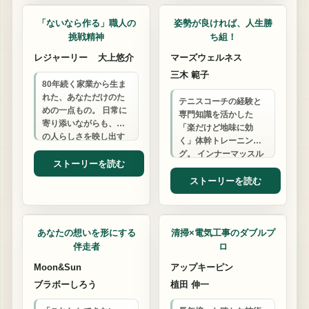
「ないなら作る」職人の
姿勢が良ければ、人生勝
挑戦精神
ち組！
レジャーリー
大上悠介
マーズウェルネス
三木 範子
80年続く家業から生ま
れた、あなただけのた
テニスコーチの経験と
めの一点もの。 日常に
専門知識を活かした
寄り添いながらも、そ
「楽だけど地味に効
の人らしさを映し出す
く」体幹トレーニン
カバンと小物を、真心
グ。 インナーマッスル
込めて創ります。
ストーリーを読む
を鍛えて姿勢を整え、
あなたの「動ける喜
ストーリーを読む
び」を一生サポートし
ITサポート
ハウスクリーニング
ます。
あなたの想いを形にする
清掃×電気工事のダブルプ
伴走者
ロ
Moon&Sun
アップキーピン
ブラボーしろう
植田 伸一