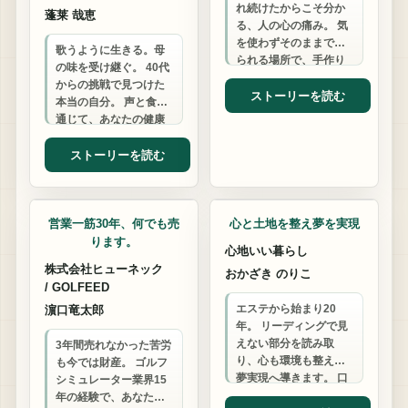
れ続けたからこそ分か
蓬莱 哉恵
る、人の心の痛み。 気
を使わずそのままでい
歌うように生きる。母
られる場所で、手作り
の味を受け継ぐ。 40代
料理と温かい時間をお
からの挑戦で見つけた
過ごしください。 あな
ストーリーを読む
本当の自分。 声と食を
たの話、聞かせ…
通じて、あなたの健康
と美容、そして心の若
さを一緒に育みましょ
ストーリーを読む
う。
ゴルフシミュレター
カウンセリング
営業一筋30年、何でも売
心と土地を整え夢を実現
ります。
心地いい暮らし
株式会社ヒューネック
おかざき のりこ
/ GOLFEED
エステから始まり20
濵口竜太郎
年。 リーディングで見
えない部分を読み取
3年間売れなかった苦労
り、心も環境も整えて
も今では財産。 ゴルフ
夢実現へ導きます。 口
シミュレーター業界15
コミで愛され続ける理
年の経験で、あなたの