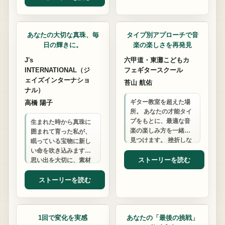
ジュエリー
ギター教室
あなたの大切な真珠、毎
タイプ別アプローチで音
日の輝きに。
楽の楽しさを再発見
J's
六甲道・東灘こどもカ
INTERNATIONAL（ジ
フェギタースクール
ェイズインターナショ
苔山 航佑
ナル）
ギター教室を超えた場
高橋 陽子
所。 あなたの才能タイ
プをもとに、最適な音
生まれた時から真珠に
楽の楽しみ方を一緒に
囲まれて育った私が、
見つけます。 挫折しな
眠っている宝物に新し
い、自分らしい音楽ラ
い命を吹き込みます。
イフをサポートしま
ストーリーを読む
思い出を大切に、素材
す。
を活かし、あなたらし
いジュエリーへ。 本物
ストーリーを読む
の満足感を、毎日…
整体・マッサージ
結婚相談
1回で変化を実感
あなたの「最後の挑戦」