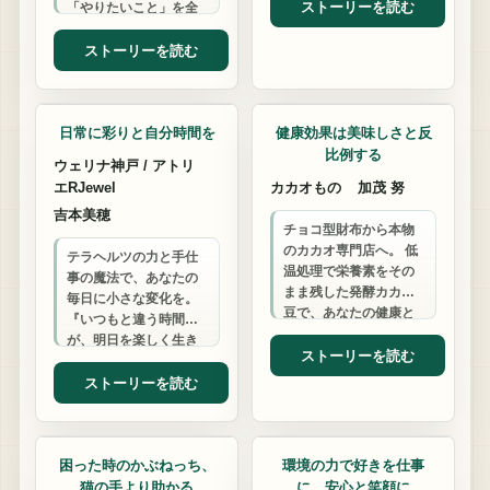
由があります。
ストーリーを読む
「やりたいこと」を全
力サポート。 一緒にゴ
ルフ業界を盛り上げま
ストーリーを読む
しょう！
日用雑貨
ビジネスサポート
日常に彩りと自分時間を
健康効果は美味しさと反
比例する
ウェリナ神戸 / アトリ
エRJewel
カカオもの
加茂 努
吉本美穂
チョコ型財布から本物
のカカオ専門店へ。 低
テラヘルツの力と手仕
温処理で栄養素をその
事の魔法で、あなたの
まま残した発酵カカオ
毎日に小さな変化を。
豆で、あなたの健康と
『いつもと違う時間』
美容をサポートしま
が、明日を楽しく生き
す。 美味しくなくても
ストーリーを読む
るきっかけになります
効果は本物です。
ように。
ストーリーを読む
ITサポート
コミュニティ・交流会
困った時のかぶねっち、
環境の力で好きを仕事
猫の手より助かる
に、安心と笑顔に