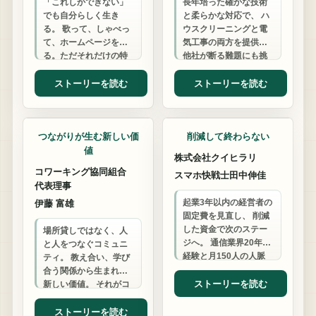
「これしかできない」
長年培った確かな技術
でも自分らしく生き
と柔らかな対応で、 ハ
る。 歌って、しゃべっ
ウスクリーニングと電
て、ホームページを作
気工事の両方を提供。
る。ただそれだけの特
他社が断る難題にも挑
技で20年。 あなたの人
戦し、 お客様の「あり
生も、もっと自由にな
がとう」のために日々
ストーリーを読む
ストーリーを読む
れる。
奮闘しています…
コワーキング
ビジネスサポート
つながりが生む新しい価
削減して終わらない
値
株式会社クイヒラリ
コワーキング協同組合
スマホ快戦士田中伸佳
代表理事
起業3年以内の経営者の
伊藤 富雄
固定費を見直し、 削減
した資金で次のステー
場所貸しではなく、人
ジへ。 通信業界20年の
と人をつなぐコミュニ
経験と月150人の人脈
ティ。 教え合い、学び
で、 経費削減を超えた
合う関係から生まれる
経営課題まで解決しま
ストーリーを読む
新しい価値。 それがコ
す。
ワーキングの本質で
す。
ストーリーを読む