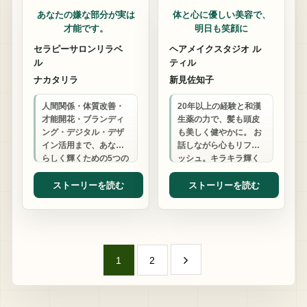
あなたの嫌な部分が実は
体と心に優しい美容で、
才能です。
明日も笑顔に
セラピーサロンリラベ
ヘアメイクスタジオ ル
ル
ティル
ナカタリラ
新見佐知子
人間関係・体質改善・
20年以上の経験と和漢
才能開花・ブランディ
生薬の力で、髪も頭皮
ング・デジタル・デザ
も美しく健やかに。 お
イン活用まで、あなた
話しながら心もリフレ
らしく輝くための5つの
ッシュ。キラキラ輝く
武器をお渡しします。
アクセサリーで内側か
パソコン通信時代から
らも美しく。 あなたの
ストーリーを読む
ストーリーを読む
のネット歴を活か…
笑顔が私の喜び…
1
2