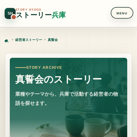
STORY HYOGO
ストーリー
兵庫
SH
MENU
経営者ストーリー
真誓会
Home
STORY ARCHIVE
真誓会のストーリー
業種やテーマから、兵庫で活動する経営者の物
語を探せます。