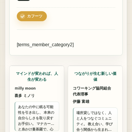
カフーツ
[terms_member_category2]
カウンセリング
コワーキング
マインドが変われば、人
つながりが生む新しい価
生が変わる
値
ｍilly moon
コワーキング協同組合
代表理事
喜多 ミノリ
伊藤 富雄
あなたの中に眠る可能
性を引き出し、 本来の
場所貸しではなく、人
自分らしさを取り戻す
と人をつなぐコミュニ
お手伝い。 マナカード
ティ。 教え合い、学び
と糸かけ曼荼羅で、心
合う関係から生まれる