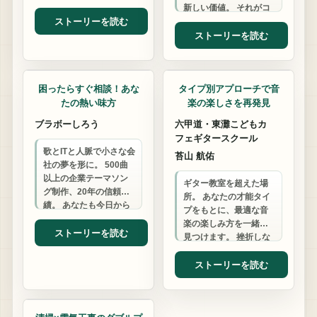
の迷いを解き放ち、 最
新しい価値。 それがコ
高の人生へと導きま
ストーリーを読む
ワーキングの本質で
す。
す。
ストーリーを読む
コンサルタント
ギター教室
困ったらすぐ相談！あな
タイプ別アプローチで音
たの熱い味方
楽の楽しさを再発見
ブラボーしろう
六甲道・東灘こどもカ
フェギタースクール
歌とITと人脈で小さな会
苔山 航佑
社の夢を形に。 500曲
以上の企業テーマソン
ギター教室を超えた場
グ制作、20年の信頼実
所。 あなたの才能タイ
績。 あなたも今日から
プをもとに、最適な音
「人脈の百貨店」の仲
楽の楽しみ方を一緒に
間入り。 困ったらまず
ストーリーを読む
見つけます。 挫折しな
電話！
い、自分らしい音楽ラ
イフをサポートしま
ストーリーを読む
す。
ハウスクリーニング